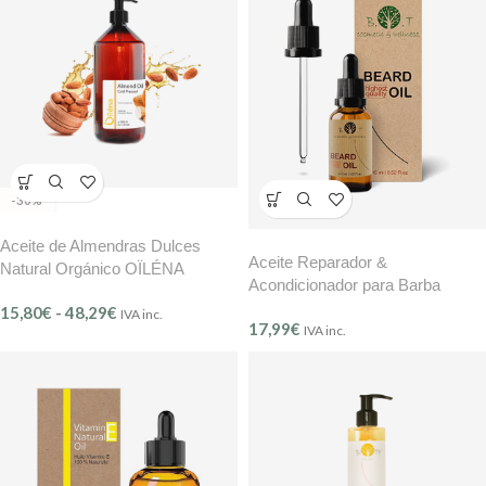
-30%
Aceite de Almendras Dulces
Aceite Reparador &
Natural Orgánico OÏLÉNA
Acondicionador para Barba
B.O.T
15,80
€
-
48,29
€
IVA inc.
17,99
€
IVA inc.