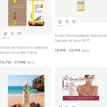
-8%
Aceite Desmaquillante Natural de
-42%
Salvado de Arroz BOT
Serum de Vitamina E Antiedad
18,99
€
-
22,99
€
IVA inc.
textura en aceite Oiléna
14,71
€
-
37,98
€
IVA inc.