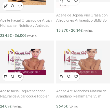
-25%
Aceite de Jojoba Piel Grasa con
Afecciones Antiséptico BMB 35
Aceite Facial Orgánico de Argán
ml
Hidratante, Nutritivo y Antiedad
15,27
€
-
20,14
€
BMB Mer Controle Ref. 601
IVA inc.
23,45
€
-
36,00
€
IVA inc.
Aceite facial Rejuvenecedor
Aceite Anti Manchas Natural de
Natural de Albaricoque Rico en
Arándano Reafirmante 35 ml
Vitaminas A, B, C y E BMB 35 ml
BMB
24,09
€
36,45
€
IVA inc.
IVA inc.