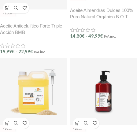
Aceite Almendras Dulces 100%
-23%
Puro Natural Orgánico B.O.T
Aceite Anticelulítico Forte Triple
Acción BMB
14,80
€
-
49,99
€
IVA inc.
19,99
€
-
22,99
€
IVA inc.
-33%
-28%