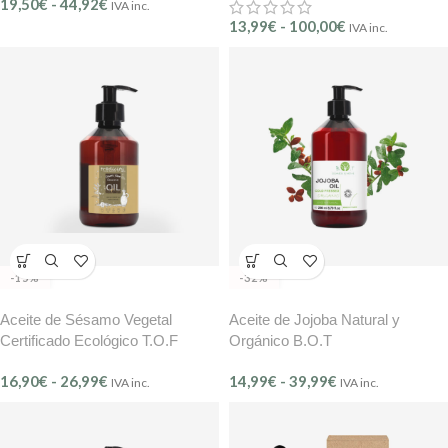
19,50
€
-
44,92
€
IVA inc.
13,99
€
-
100,00
€
IVA inc.
-15%
-32%
Aceite de Sésamo Vegetal
Aceite de Jojoba Natural y
Certificado Ecológico T.O.F
Orgánico B.O.T
16,90
€
-
26,99
€
14,99
€
-
39,99
€
IVA inc.
IVA inc.