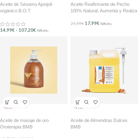
Aceite de Sésamo Ajonjolí
Aceite Reafirmante de Pecho
orgánico B.O.T
100% Natural, Aumenta y Realza
los Senos 250 ml OÏLÉNA
17,99
€
24,99
€
IVA inc.
14,99
€
-
107,20
€
IVA inc.
-28%
-15%
Aceite de masaje de oro
Aceite de Almendras Dulces
Oroterapia BMB
BMB