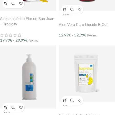
-20%
Aceite hipérico Flor de San Juan
– Tradicity
Aloe Vera Puro Líquido B.O.T
12,99
€
-
52,99
€
IVA inc.
17,99
€
-
29,99
€
IVA inc.
-7%
-29%