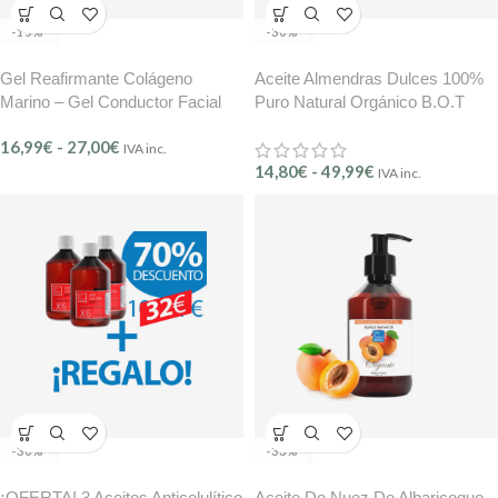
-15%
-30%
Gel Reafirmante Colágeno
Aceite Almendras Dulces 100%
Marino – Gel Conductor Facial
Puro Natural Orgánico B.O.T
B.O.T
16,99
€
-
27,00
€
IVA inc.
14,80
€
-
49,99
€
IVA inc.
-30%
-33%
¡OFERTA! 3 Aceites Anticelulítico
Aceite De Nuez De Albaricoque