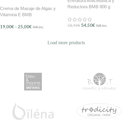
Envoltura Anticelulítica y
Reductora BMB 800 g
Crema de Masaje de Algas y
Vitamina E BMB
54,50
€
58,49
€
IVA inc.
19,00
€
-
25,00
€
IVA inc.
Load more products