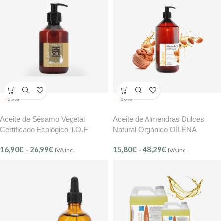
-15%
-30%
Aceite de Sésamo Vegetal
Aceite de Almendras Dulces
Certificado Ecológico T.O.F
Natural Orgánico OÏLÉNA
16,90
€
-
26,99
€
15,80
€
-
48,29
€
IVA inc.
IVA inc.