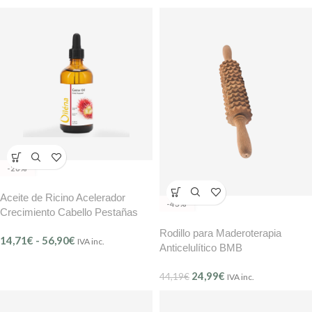
-26%
Aceite de Ricino Acelerador
-43%
Crecimiento Cabello Pestañas
Cejas Oiléna
Rodillo para Maderoterapia
14,71
€
-
56,90
€
IVA inc.
Anticelulítico BMB
24,99
€
44,19
€
IVA inc.