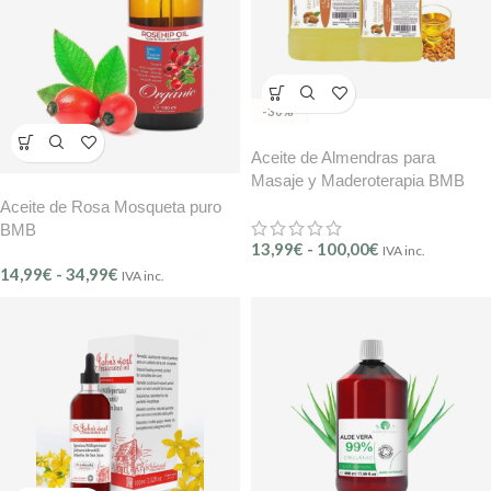
-30%
Aceite de Almendras para
Masaje y Maderoterapia BMB
Aceite de Rosa Mosqueta puro
BMB
13,99
€
-
100,00
€
IVA inc.
14,99
€
-
34,99
€
IVA inc.