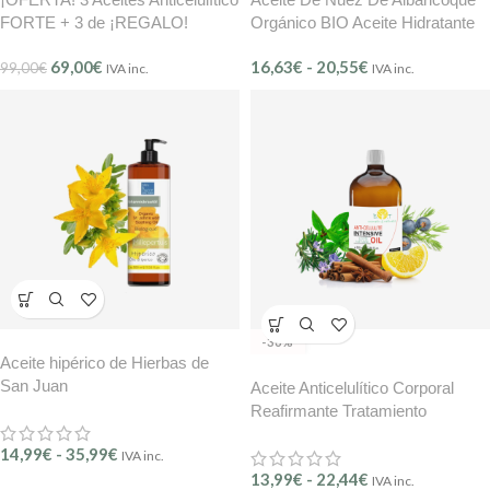
FORTE + 3 de ¡REGALO!
Orgánico BIO Aceite Hidratante
Antiedad Rellenador De Arrugas
69,00
€
16,63
€
-
20,55
€
99,00
€
BMB
IVA inc.
IVA inc.
-36%
Aceite hipérico de Hierbas de
San Juan
Aceite Anticelulítico Corporal
Reafirmante Tratamiento
anticelulítico Maderoterapia
14,99
€
-
35,99
€
IVA inc.
B.O.T
13,99
€
-
22,44
€
IVA inc.