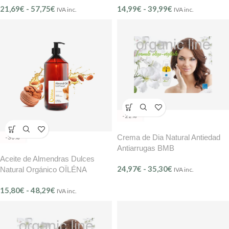
21,69
€
-
57,75
€
14,99
€
-
39,99
€
IVA inc.
IVA inc.
-22%
Crema de Dia Natural Antiedad
-30%
Antiarrugas BMB
Aceite de Almendras Dulces
24,97
€
-
35,30
€
Natural Orgánico OÏLÉNA
IVA inc.
15,80
€
-
48,29
€
IVA inc.