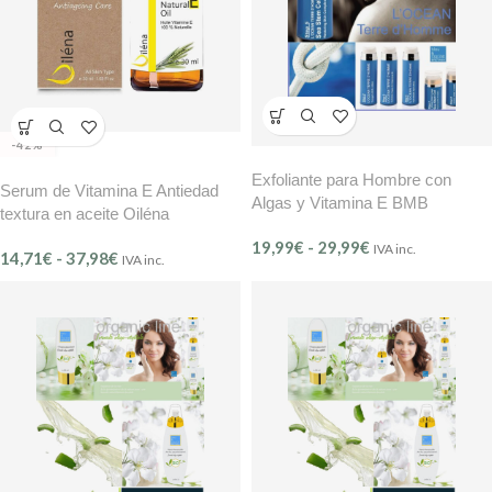
-42%
Exfoliante para Hombre con
Serum de Vitamina E Antiedad
Algas y Vitamina E BMB
textura en aceite Oiléna
19,99
€
-
29,99
€
IVA inc.
14,71
€
-
37,98
€
IVA inc.