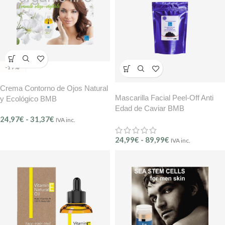
-17%
Crema Contorno de Ojos Natural
Mascarilla Facial Peel-Off Anti
y Ecológico BMB
Edad de Caviar BMB
24,97
€
-
31,37
€
IVA inc.
24,99
€
-
89,99
€
IVA inc.