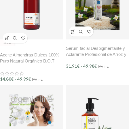
-30%
Serum facial Despigmentante y
Aclarante Profesional de Arroz y
Aceite Almendras Dulces 100%
Ácido Kójico Reafirmante Natural
Puro Natural Orgánico B.O.T
31,91
€
-
49,98
€
– Illuminant Lift (Ref. 406) BMB
IVA inc.
14,80
€
-
49,99
€
IVA inc.