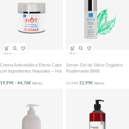
-16%
-8%
Crema Anticelulítica Efecto Calor
Serum Gel de Silicio Orgánico
con Ingredientes Naturales – Hot
Reafirmante BMB
Cream BMB
19,99
€
-
44,76
€
22,99
€
24,99
€
IVA inc.
IVA inc.