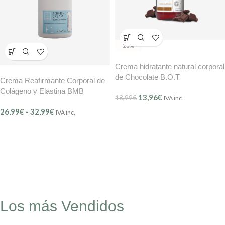
-26%
Crema hidratante natural corporal
de Chocolate B.O.T
Crema Reafirmante Corporal de
Colágeno y Elastina BMB
13,96
€
18,99
€
IVA inc.
26,99
€
-
32,99
€
IVA inc.
Los más Vendidos