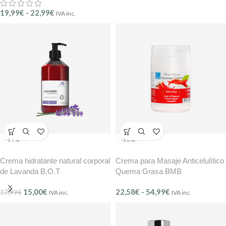
19,99
€
-
22,99
€
IVA inc.
-17%
-10%
Crema hidratante natural corporal
Crema para Masaje Anticelulítico
de Lavanda B.O.T
Quema Grasa BMB
15,00
€
22,58
€
-
54,99
€
17,99
€
IVA inc.
IVA inc.