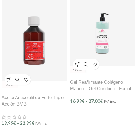
-15%
Gel Reafirmante Colágeno
-23%
Marino – Gel Conductor Facial
B.O.T
Aceite Anticelulítico Forte Triple
16,99
€
-
27,00
€
IVA inc.
Acción BMB
19,99
€
-
22,99
€
IVA inc.