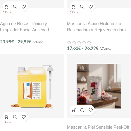
-14%
-30%
Agua de Rosas Tónico y
Mascarilla Ácido Hialurónico
Limpiador Facial Antiedad
Rellenadora y Rejuvenecedora
Hidrolato BMB
Peel Off OÏLENA
23,99
€
-
29,99
€
IVA inc.
17,61
€
-
96,99
€
IVA inc.
-15%
Mascarilla Piel Sensible Peel-Off