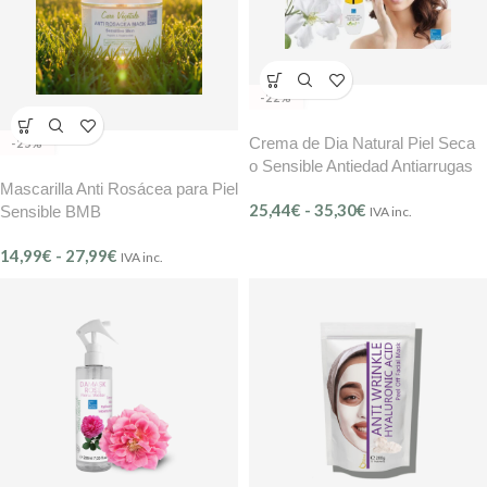
-22%
Crema de Dia Natural Piel Seca
-25%
o Sensible Antiedad Antiarrugas
BMB
Mascarilla Anti Rosácea para Piel
25,44
€
-
35,30
€
Sensible BMB
IVA inc.
14,99
€
-
27,99
€
IVA inc.