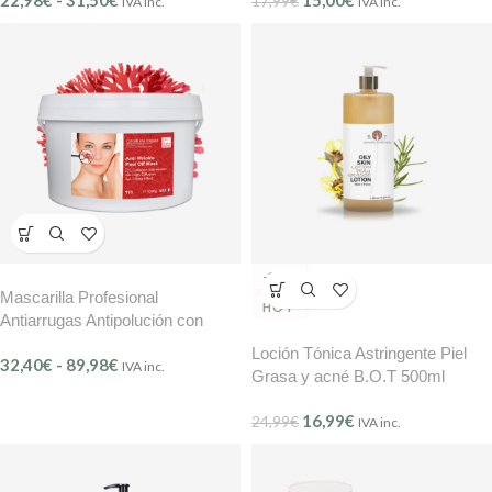
22,98
€
-
31,50
€
15,00
€
Jojoba BMB Mer Délicate –
17,99
€
IVA inc.
IVA inc.
(Ref.202)
-32%
Mascarilla Profesional
HOT
Antiarrugas Antipolución con
Algas Rojas CoralLine (Ref. 111)
Loción Tónica Astringente Piel
32,40
€
-
89,98
€
IVA inc.
Grasa y acné B.O.T 500ml
16,99
€
24,99
€
IVA inc.