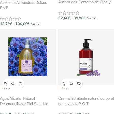
Antiarrugas Contorno de Ojos y
Aceite de Almendras Dulces
Labios BMB – Mer délicate
BMB
(Ref.210)
32,40
€
-
89,98
€
IVA inc.
13,99
€
-
100,00
€
IVA inc.
-21%
-17%
Agua Micelar Natural
Crema hidratante natural corporal
Desmaquillante Piel Sensible
de Lavanda B.O.T
Biphasé con Agua de Aciano y