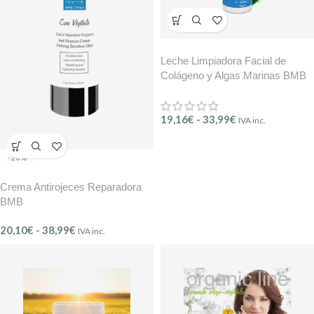
Leche Limpiadora Facial de
Colágeno y Algas Marinas BMB
– – Instants de Beauté (Ref. 301)
19,16
€
-
33,99
€
IVA inc.
-20%
Crema Antirojeces Reparadora
BMB
20,10
€
-
38,99
€
IVA inc.