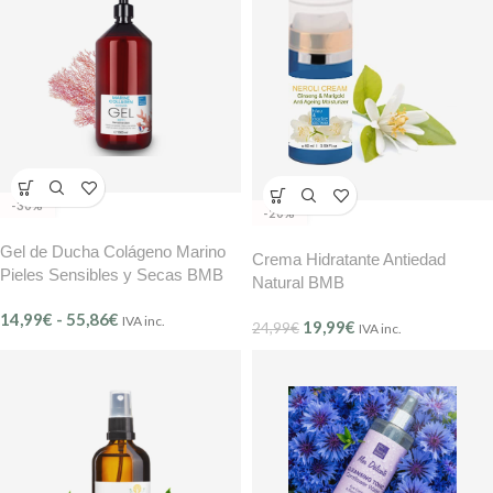
-30%
-20%
Gel de Ducha Colágeno Marino
Crema Hidratante Antiedad
Pieles Sensibles y Secas BMB
Natural BMB
14,99
€
-
55,86
€
IVA inc.
19,99
€
24,99
€
IVA inc.