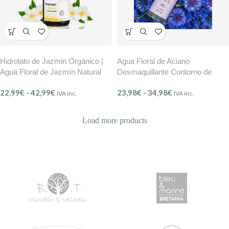
Hidrolato de Jazmin Orgánico |
Agua Floral de Aciano
Agua Floral de Jazmín Natural
Desmaquillante Contorno de
B.O.T
Ojos y Piel Sensible BMB Mer
22,99
€
-
42,99
€
23,98
€
-
34,98
€
Délicate – (Ref.201)
IVA inc.
IVA inc.
Load more products