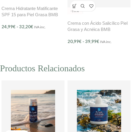
Crema Hidratante Matificante
-16%
SPF 15 para Piel Grasa BMB
Mer Controle (Ref. 608)
Crema con Ácido Salicílico Piel
24,99
€
-
32,20
€
IVA inc.
Grasa y Acnéica BMB
20,99
€
-
39,99
€
IVA inc.
Productos Relacionados