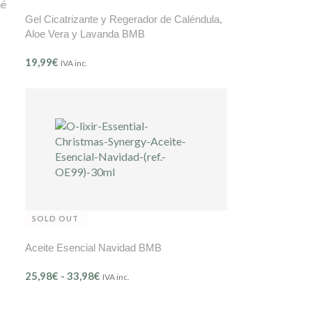
né
Gel Cicatrizante y Regerador de Caléndula,
Aloe Vera y Lavanda BMB
19,99
€
IVA inc.
SOLD OUT
Aceite Esencial Navidad BMB
25,98
€
-
33,98
€
IVA inc.