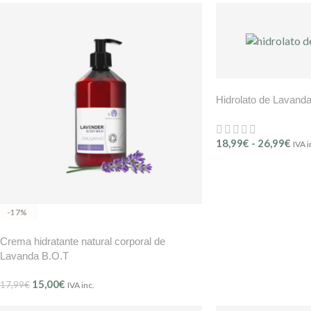
Hidrolato de Lavan
18,99
€
-
26,99
€
IVA i
-17%
Crema hidratante natural corporal de
Lavanda B.O.T
15,00
€
17,99
€
IVA inc.