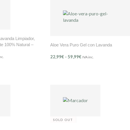
Lavanda Limpiador,
te 100% Natural –
Aloe Vera Puro Gel con Lavanda
Ref. 307)
22,99
€
-
59,99
€
nc.
IVA inc.
SOLD OUT