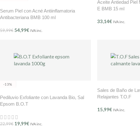
Aceite Antiedad Piel
E BMB 15 ml
Serum Piel con Acné Antiinflamatoria
Antibacteriana BMB 100 ml
33,14
€
IVA inc.
54,99
€
59,99
€
IVA inc.
-13%
Sales de Baño de L
Relajantes T.O.F
Pediluvio Exfoliante con Lavanda Bio, Sal
Epsom B.O.T
15,99
€
IVA inc.
19,99
€
22,99
€
IVA inc.