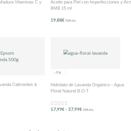
 Madura Vitaminas C y
Aceite para Piel con Imperfecciones y Ac
BMB 15 ml
19,88
€
IVA inc.
-5%
avanda Calmantes &
Hidrolato de Lavanda Orgánico – Agua
Floral Natural B.O.T
17,99
€
-
37,99
€
IVA inc.