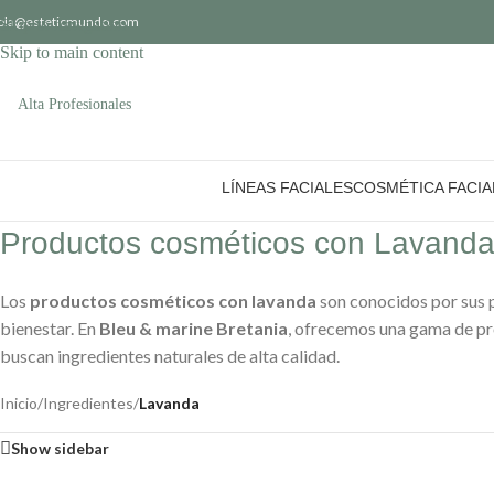
ola@esteticmundo.com
Skip to navigation
Skip to main content
Alta Profesionales
LÍNEAS FACIALES
COSMÉTICA FACIA
Productos cosméticos con Lavand
Los
productos cosméticos con lavanda
son conocidos por sus p
bienestar. En
Bleu & marine Bretania
, ofrecemos una gama de p
buscan ingredientes naturales de alta calidad.
Inicio
/
Ingredientes
/
Lavanda
Show sidebar