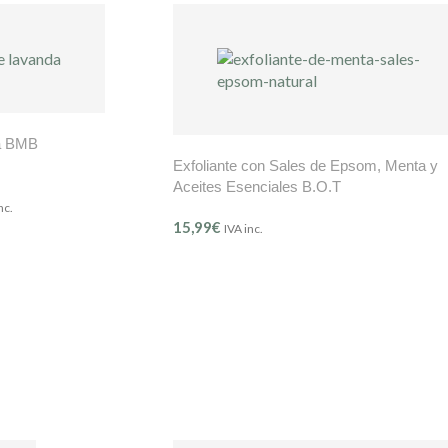
da BMB
Exfoliante con Sales de Epsom, Menta y
Aceites Esenciales B.O.T
nc.
15,99
€
IVA inc.