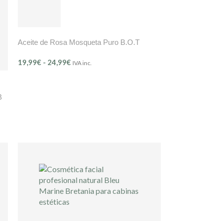
Aceite de Rosa Mosqueta Puro B.O.T
19,99
€
-
24,99
€
IVA inc.
B