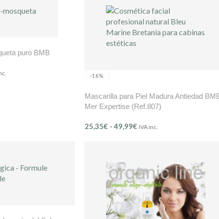
queta puro BMB
nc.
-16%
Mascarilla para Piel Madura Antiedad BM
Mer Expertise (Ref.807)
25,35
€
-
49,99
€
IVA inc.