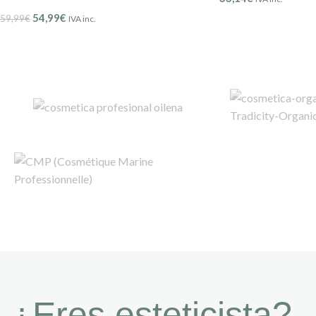
54,99
€
59,99
€
IVA inc.
¿Eres esteticista?