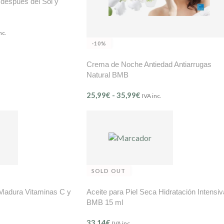
 después del Sol y
nc.
-10%
Crema de Noche Antiedad Antiarrugas
Natural BMB
25,99
€
-
35,99
€
IVA inc.
SOLD OUT
 Madura Vitaminas C y
Aceite para Piel Seca Hidratación Intensiv
BMB 15 ml
33,14
€
IVA inc.