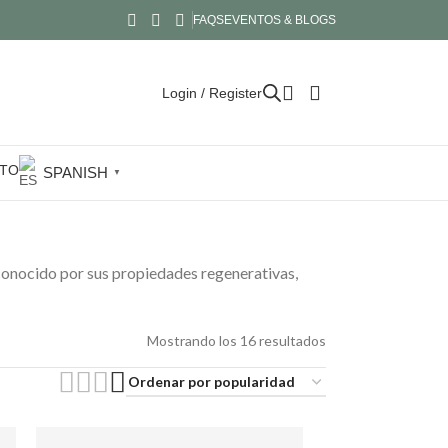
FAQS
EVENTOS & BLOGS
Login / Register
TO
SPANISH
▼
s conocido por sus propiedades regenerativas,
Mostrando los 16 resultados