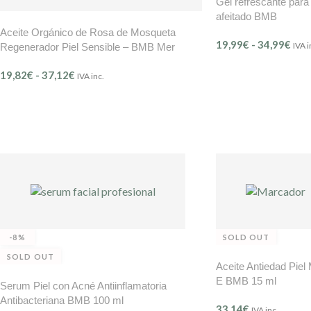
Gel refrescante para
afeitado BMB
Aceite Orgánico de Rosa de Mosqueta
19,99
€
-
34,99
€
IVA i
Regenerador Piel Sensible – BMB Mer
Délicate (Ref. 200)
19,82
€
-
37,12
€
IVA inc.
-8%
SOLD OUT
SOLD OUT
Aceite Antiedad Piel
E BMB 15 ml
Serum Piel con Acné Antiinflamatoria
Antibacteriana BMB 100 ml
33,14
€
IVA inc.