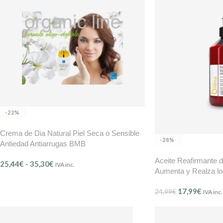
-22%
Crema de Dia Natural Piel Seca o Sensible
-28%
Antiedad Antiarrugas BMB
Aceite Reafirmante 
25,44
€
-
35,30
€
IVA inc.
Aumenta y Realza lo
OÏLÉNA
17,99
€
24,99
€
IVA inc.