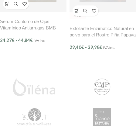
-11%
Serum Contorno de Ojos
Vitamínico Antiarrugas BMB –
Exfoliante Enzimático Natural en
Mer Délicate (Ref.206)
polvo para el Rostro Piña Papaya
24,27
€
-
44,84
€
IVA inc.
BMB Mer Délicate (Ref.205)
29,40
€
-
39,98
€
IVA inc.