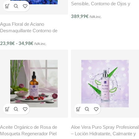
Sensible, Contorno de Ojos y
Labios Mer Délicate bleu &
389,99
€
marine Bretania KP200
IVA inc.
Agua Floral de Aciano
Desmaquillante Contorno de
Ojos y Piel Sensible BMB Mer
23,98
€
-
34,98
€
Délicate – (Ref.201)
IVA inc.
Aceite Orgánico de Rosa de
Aloe Vera Puro Spray Profesional
Mosqueta Regenerador Piel
– Loción Hidratante, Calmante y