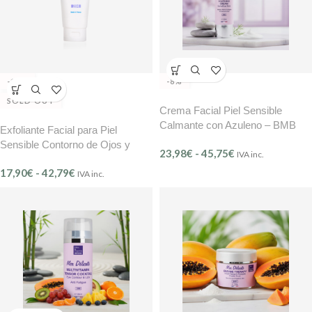
-10%
-8%
SOLD OUT
Crema Facial Piel Sensible
Calmante con Azuleno – BMB
Exfoliante Facial para Piel
Mer Délicate (Ref. 208)
Sensible Contorno de Ojos y
23,98
€
-
45,75
€
IVA inc.
Labios BMB
17,90
€
-
42,79
€
IVA inc.