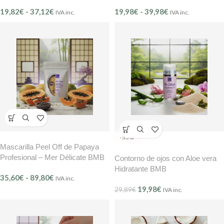
Sensible – BMB Mer Délicate
Regeneradora BMB Mer Délicate
19,82
€
-
37,12
€
19,98
€
-
39,98
€
(Ref. 200)
(Ref. 203)
IVA inc.
IVA inc.
-33%
Mascarilla Peel Off de Papaya
Profesional – Mer Délicate BMB
Contorno de ojos con Aloe vera
(Ref. 204)
Hidratante BMB
35,60
€
-
89,80
€
IVA inc.
19,98
€
29,89
€
IVA inc.