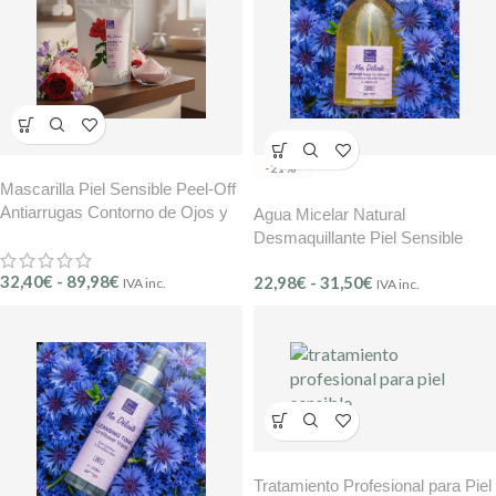
-21%
Mascarilla Piel Sensible Peel-Off
Antiarrugas Contorno de Ojos y
Agua Micelar Natural
Labios BMB – Mer délicate
Desmaquillante Piel Sensible
(Ref.210)
Biphasé con Agua de Aciano y
32,40
€
-
89,98
€
22,98
€
-
31,50
€
IVA inc.
Jojoba BMB Mer Délicate –
IVA inc.
(Ref.202)
Tratamiento Profesional para Piel