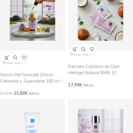
-22%
SOLD OUT
SOLD OUT
Parches Contorno de Ojos
Hidrogel Natural BMB 10
Sérum Piel Sensible Efecto
unidades (5 pares) – Mer
Calmante y Suavizante 100 ml –
17,98
€
Délicate (Ref. 207)
IVA inc.
BMB Mer Délicate (Ref. 209)
25,80
€
32,99
€
IVA inc.