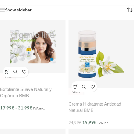
Show sidebar
-20%
Exfoliante Suave Natural y
-20%
Orgánico BMB
Crema Hidratante Antiedad
17,99
€
-
31,99
€
IVA inc.
Natural BMB
19,99
€
24,99
€
IVA inc.