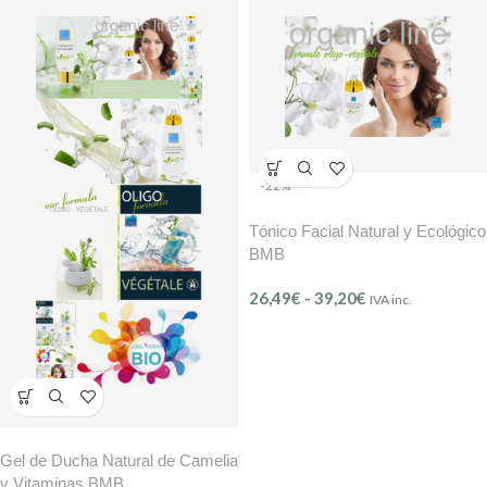
-22%
Tónico Facial Natural y Ecológico
BMB
26,49
€
-
39,20
€
IVA inc.
Gel de Ducha Natural de Camelia
y Vitaminas BMB