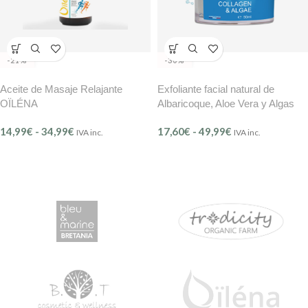
-21%
-30%
Aceite de Masaje Relajante
Exfoliante facial natural de
OÏLÉNA
Albaricoque, Aloe Vera y Algas
BMB – Instants de Beauté (Ref.
14,99
€
-
34,99
€
17,60
€
-
49,99
€
304)
IVA inc.
IVA inc.