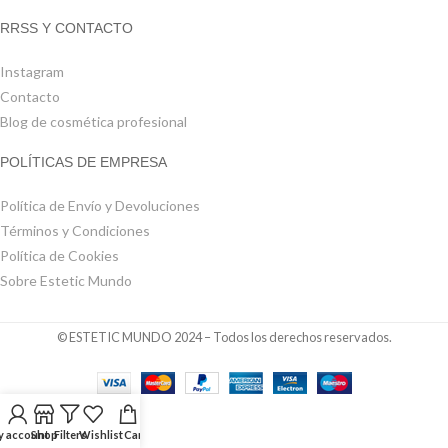
RRSS Y CONTACTO
Instagram
Contacto
Blog de cosmética profesional
POLÍTICAS DE EMPRESA
Política de Envío y Devoluciones
Términos y Condiciones
Política de Cookies
Sobre Estetic Mundo
© ESTETIC MUNDO 2024 – Todos los derechos reservados.
 account
Shop
Filters
Wishlist
Cart