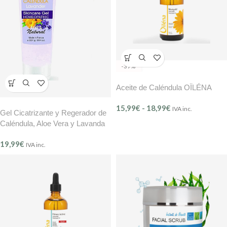
-37%
Aceite de Caléndula OÏLÉNA
15,99
€
-
18,99
€
IVA inc.
Gel Cicatrizante y Regerador de
Caléndula, Aloe Vera y Lavanda
BMB
19,99
€
IVA inc.