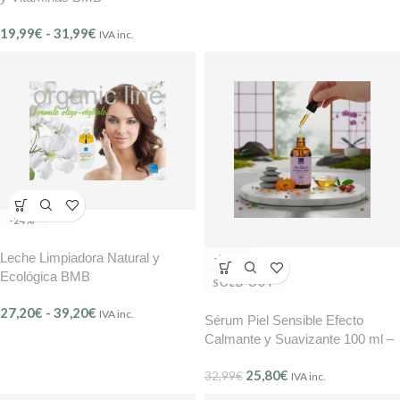
19,99
€
-
31,99
€
IVA inc.
-24%
Leche Limpiadora Natural y
-22%
Ecológica BMB
SOLD OUT
27,20
€
-
39,20
€
IVA inc.
Sérum Piel Sensible Efecto
Calmante y Suavizante 100 ml –
BMB Mer Délicate (Ref. 209)
25,80
€
32,99
€
IVA inc.