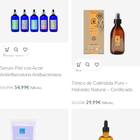
-8%
SOLD OUT
Serum Piel con Acné
-8%
Antiinflamatoria Antibacteriana
BMB 100 ml
Tónico de Caléndula Puro –
54,99
€
59,99
€
IVA inc.
Hidrolato Natural – Certificado
COSMOS – 250 ml Tradicity
29,99
€
Organic Farm
32,50
€
IVA inc.