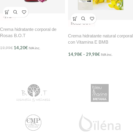
-29%
SOLD OUT
Crema hidratante corporal de
Rosas B.O.T
Crema hidratante natural corporal
con Vitamina E BMB
14,20
€
19,99
€
IVA inc.
14,98
€
-
29,98
€
IVA inc.