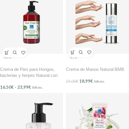
-21%
-20%
Crema de Manos Natural BMB
Crema de Pies para Hongos,
bacterias y herpes Natural con
18,99
€
24,00
€
Árbol de Té BMB 250 ml
IVA inc.
16,50
€
-
23,99
€
IVA inc.