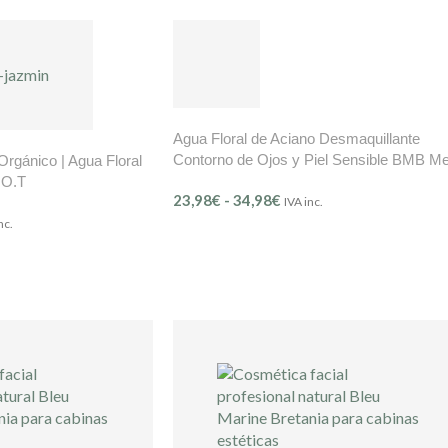
Agua Floral de Aciano Desmaquillante
Contorno de Ojos y Piel Sensible BMB Me
Orgánico | Agua Floral
Délicate – (Ref.201)
.O.T
23,98
€
-
34,98
€
IVA inc.
nc.