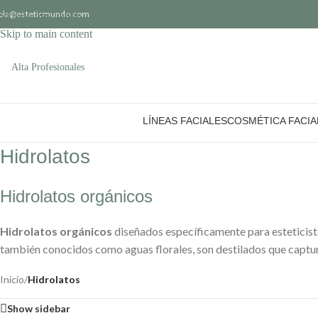
ola@esteticmundo.com
Skip to navigation
Skip to main content
Alta Profesionales
LÍNEAS FACIALES
COSMÉTICA FACIA
Hidrolatos
Hidrolatos orgánicos
Hidrolatos orgánicos
diseñados específicamente para esteticistas
también conocidos como aguas florales, son destilados que capturan
Inicio
/
Hidrolatos
Show sidebar