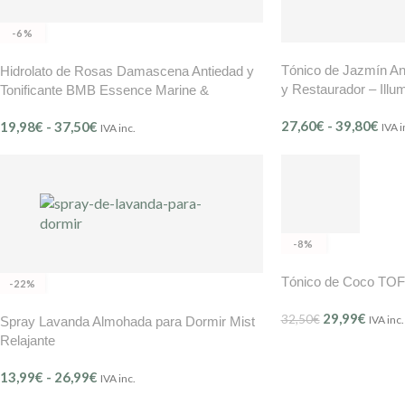
-6%
Tónico de Jazmín An
Hidrolato de Rosas Damascena Antiedad y
y Restaurador – Illum
Tonificante BMB Essence Marine &
BMB
Botanique Ref. 900
27,60
€
-
39,80
€
19,98
€
-
37,50
€
IVA i
IVA inc.
-8%
Tónico de Coco TOF
-22%
29,99
€
32,50
€
IVA inc.
Spray Lavanda Almohada para Dormir Mist
Relajante
13,99
€
-
26,99
€
IVA inc.