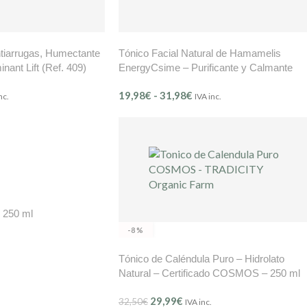
tiarrugas, Humectante
Tónico Facial Natural de Hamamelis
inant Lift (Ref. 409)
EnergyCsime – Purificante y Calmante
(Ref.500)
19,98
€
-
31,98
€
nc.
IVA inc.
 250 ml
-8%
Tónico de Caléndula Puro – Hidrolato
Natural – Certificado COSMOS – 250 ml
Tradicity Organic Farm
29,99
€
32,50
€
IVA inc.