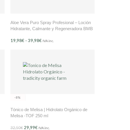
Aloe Vera Puro Spray Profesional – Loción
Hidratante, Calmante y Regeneradora BMB
Mer Délicate (Ref. 203)
19,98
€
-
39,98
€
IVA inc.
-8%
Tónico de Melisa | Hidrolato Orgánico de
Melisa -TOF 250 ml
29,99
€
32,50
€
IVA inc.