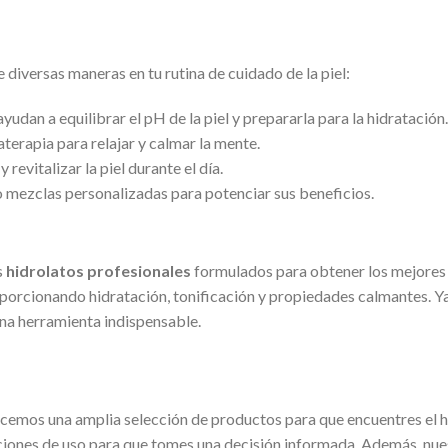
e diversas maneras en tu rutina de cuidado de la piel:
yudan a equilibrar el pH de la piel y prepararla para la hidratación.
erapia para relajar y calmar la mente.
revitalizar la piel durante el día.
o mezclas personalizadas para potenciar sus beneficios.
s
hidrolatos profesionales
formulados para obtener los mejores 
porcionando hidratación, tonificación y propiedades calmantes. Ya 
una herramienta indispensable.
ecemos una amplia selección de productos para que encuentres el h
ones de uso para que tomes una decisión informada. Además, nuest