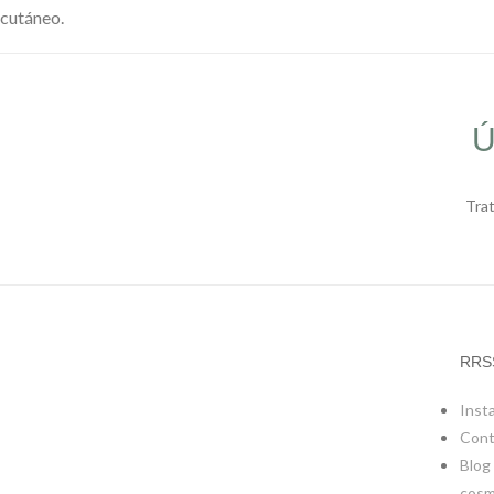
cutáneo.
Ú
Tra
RRS
Inst
Cont
Blog
cosm