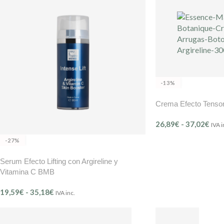
-13%
Crema Efecto Tensor
26,89
€
-
37,02
€
IVA i
-27%
Serum Efecto Lifting con Argireline y
Vitamina C BMB
19,59
€
-
35,18
€
IVA inc.