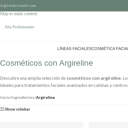
ola@esteticmundo.com
Skip to navigation
Skip to main content
Alta Profesionales
LÍNEAS FACIALES
COSMÉTICA FACIA
Cosméticos con Argireline
Descubre una amplia selección de
cosméticos con argireline
. Lo
ideales para tratamientos faciales avanzados en cabinas y centros
Inicio
/
Ingredientes
/
Argireline
Show sidebar