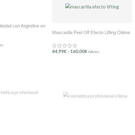
iedad con Argireline en
Mascarilla Peel Off Efecto Lifting Oiléna
nc.
44,99
€
-
160,00
€
IVA inc.