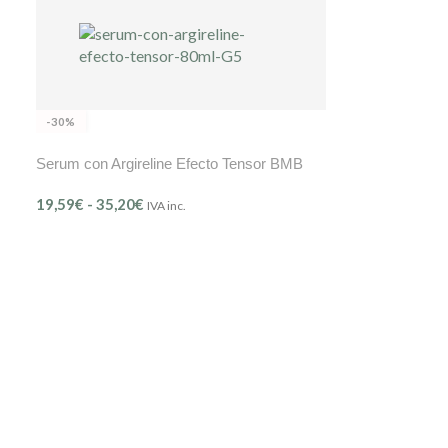
-30%
Serum con Argireline Efecto Tensor BMB
19,59
€
-
35,20
€
IVA inc.