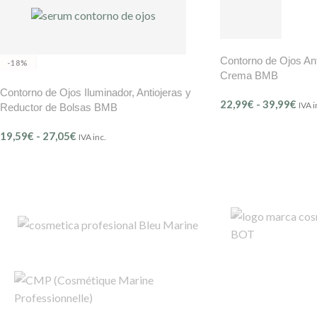
Contorno de Ojos Ant
-18%
Crema BMB
Contorno de Ojos Iluminador, Antiojeras y
22,99
€
-
39,99
€
IVA i
Reductor de Bolsas BMB
19,59
€
-
27,05
€
IVA inc.