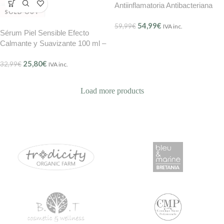
Antiinflamatoria Antibacteriana
SOLD OUT
BMB 100 ml
54,99
€
59,99
€
IVA inc.
Sérum Piel Sensible Efecto
Calmante y Suavizante 100 ml –
BMB Mer Délicate (Ref. 209)
25,80
€
32,99
€
IVA inc.
Load more products