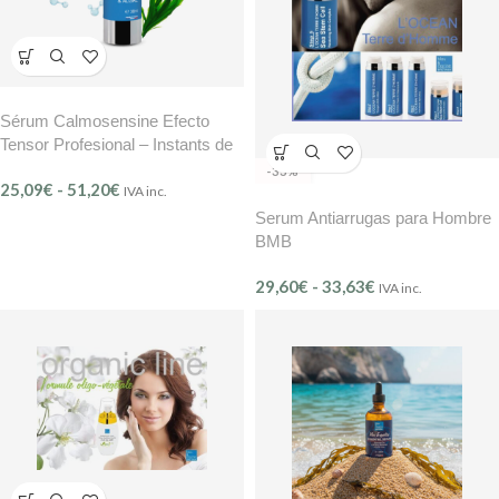
Sérum Calmosensine Efecto
Tensor Profesional – Instants de
Beauté Ref. 306
-33%
25,09
€
-
51,20
€
IVA inc.
Serum Antiarrugas para Hombre
BMB
29,60
€
-
33,63
€
IVA inc.