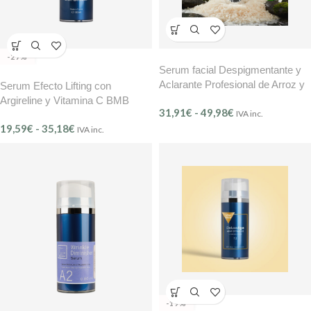
-27%
Serum facial Despigmentante y
Aclarante Profesional de Arroz y
Serum Efecto Lifting con
Ácido Kójico Reafirmante Natural
Argireline y Vitamina C BMB
31,91
€
-
49,98
€
– Illuminant Lift (Ref. 406) BMB
IVA inc.
19,59
€
-
35,18
€
IVA inc.
-19%