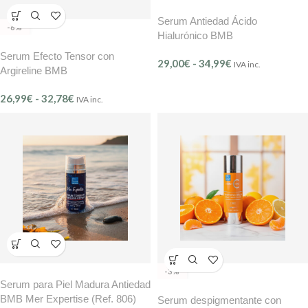
Serum Antiedad Ácido
-6%
Hialurónico BMB
Serum Efecto Tensor con
29,00
€
-
34,99
€
IVA inc.
Argireline BMB
26,99
€
-
32,78
€
IVA inc.
-3%
Serum para Piel Madura Antiedad
BMB Mer Expertise (Ref. 806)
Serum despigmentante con