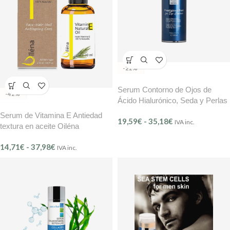
-22%
Serum Contorno de Ojos de
-42%
Ácido Hialurónico, Seda y Perlas
BMB
Serum de Vitamina E Antiedad
19,59
€
-
35,18
€
IVA inc.
textura en aceite Oiléna
14,71
€
-
37,98
€
IVA inc.