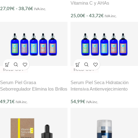
Vitamina C y AHAs
27,09
€
-
38,76
€
IVA inc.
EnergyCsime (Ref. 506) – BMB
25,00
€
-
43,72
€
IVA inc.
SOLD OUT
SOLD OUT
Serum Piel Grasa
Serum Piel Seca Hidratación
Seborregulador Elimina los Brillos
Intensiva Antienvejecimiento
BMB 100 ml
BMB 100 ml
49,71
€
54,99
€
IVA inc.
IVA inc.