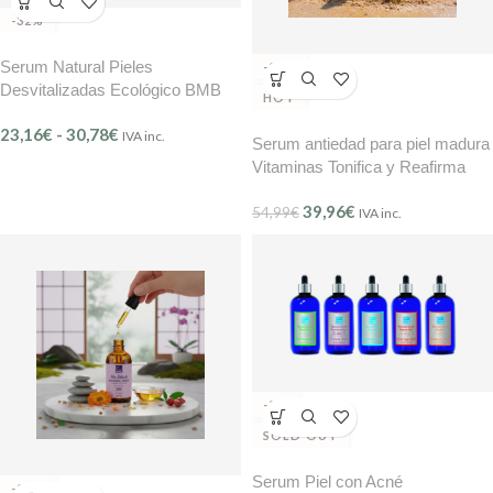
-32%
Serum Natural Pieles
-27%
Desvitalizadas Ecológico BMB
HOT
23,16
€
-
30,78
€
IVA inc.
Serum antiedad para piel madura
Vitaminas Tonifica y Reafirma
BMB Mer Expertise (Ref.803)
39,96
€
54,99
€
IVA inc.
-8%
SOLD OUT
Serum Piel con Acné
-22%