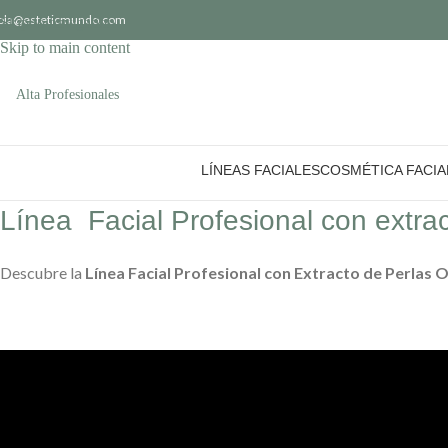
ola@esteticmundo.com
Skip to navigation
Skip to main content
Alta Profesionales
LÍNEAS FACIALES
COSMÉTICA FACIA
Línea Facial Profesional con extra
Descubre la
Línea Facial Profesional con Extracto de Perlas 