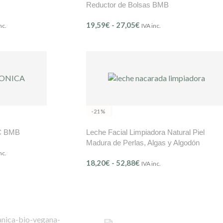
Reductor de Bolsas BMB
19,59
€
-
27,05
€
nc.
IVA inc.
-21%
 C BMB
Leche Facial Limpiadora Natural Piel
Madura de Perlas, Algas y Algodón
nc.
18,20
€
-
52,88
€
IVA inc.