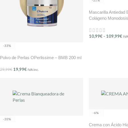
-21%
Mascarilla Antiedad 
Colágeno Monodosis
10,99
€
-
109,99
€
IVA
-33%
Polvo de Perlas OPerlissime – BMB 200 ml
19,99
€
29,99
€
IVA inc.
-6%
-20%
Crema con Ácido Hia