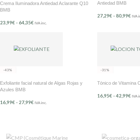
Antiedad BMB
Crema Iluminadora Antiedad Aclarante Q10
BMB
27,29
€
-
80,99
€
IVA i
23,99
€
-
64,35
€
IVA inc.
-43%
-31%
Exfoliante facial natural de Algas Rojas y
Tónico de Vitamina
Azules BMB
16,95
€
-
42,99
€
IVA i
16,99
€
-
27,99
€
IVA inc.