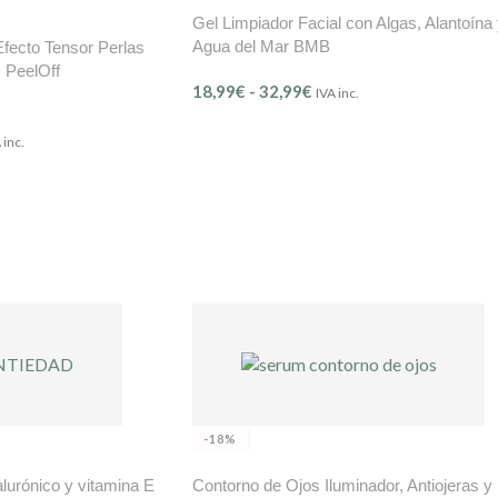
Gel Limpiador Facial con Algas, Alantoína
Agua del Mar BMB
Efecto Tensor Perlas
 PeelOff
18,99
€
-
32,99
€
IVA inc.
 inc.
-18%
lurónico y vitamina E
Contorno de Ojos Iluminador, Antiojeras y