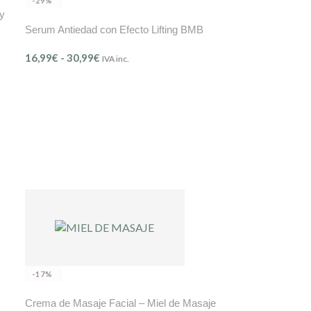
-29%
 y
Serum Antiedad con Efecto Lifting BMB
16,99
€
-
30,99
€
IVA inc.
-17%
Crema de Masaje Facial – Miel de Masaje