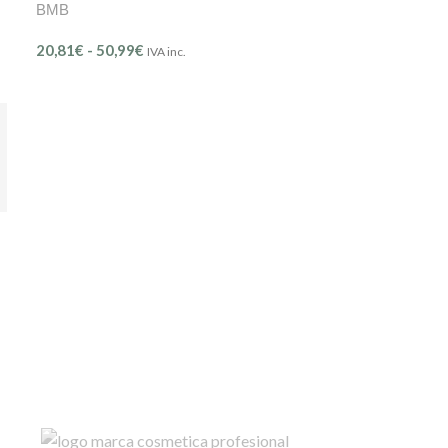
BMB
20,81
€
-
50,99
€
IVA inc.