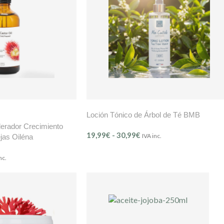
Loción Tónico de Árbol de Té BMB
lerador Crecimiento
19,99
€
-
30,99
€
IVA inc.
jas Oiléna
nc.