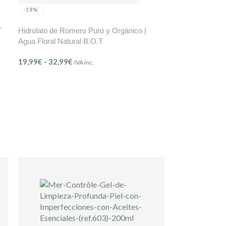
-18%
T
Hidrolato de Romero Puro y Orgánico |
Agua Floral Natural B.O.T
19,99
€
-
32,99
€
IVA inc.