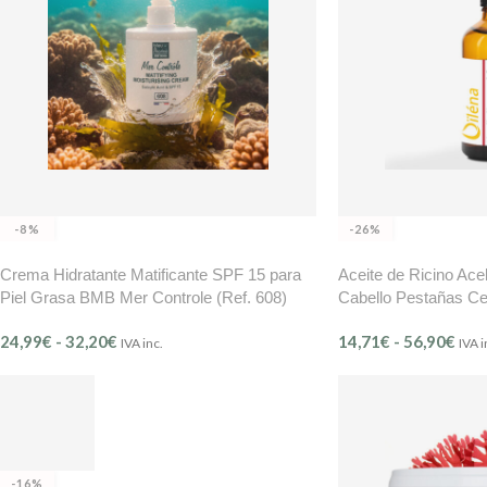
-8%
-26%
Crema Hidratante Matificante SPF 15 para
Aceite de Ricino Ace
Piel Grasa BMB Mer Controle (Ref. 608)
Cabello Pestañas Ce
24,99
€
-
32,20
€
14,71
€
-
56,90
€
IVA inc.
IVA i
-16%