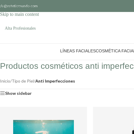
ola@esteticmundo.com
Skip to navigation
Skip to main content
Alta Profesionales
LÍNEAS FACIALES
COSMÉTICA FACIA
Productos cosméticos anti imperfe
Inicio
/
Tipo de Piel
/
Anti Imperfecciones
Show sidebar