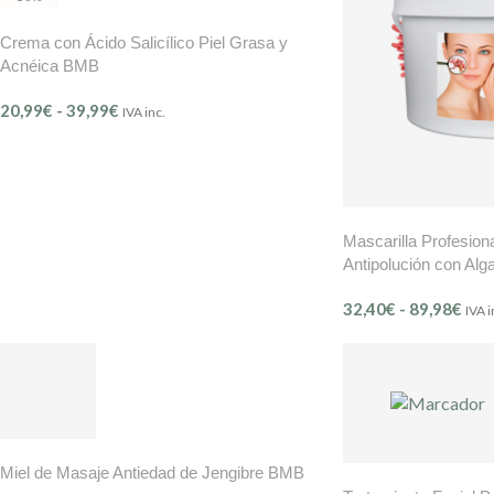
Crema con Ácido Salicílico Piel Grasa y
Acnéica BMB
20,99
€
-
39,99
€
IVA inc.
Mascarilla Profesiona
Antipolución con Alg
(Ref. 111)
32,40
€
-
89,98
€
IVA i
Miel de Masaje Antiedad de Jengibre BMB