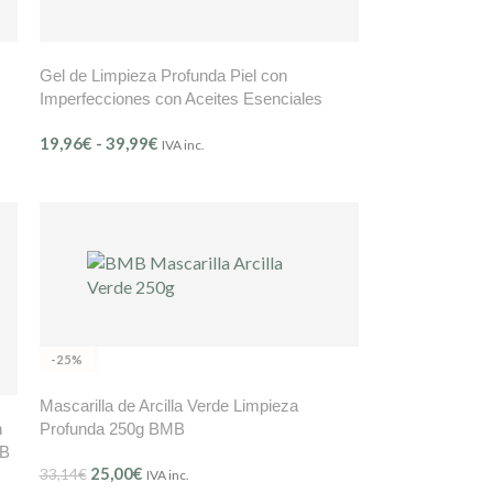
Gel de Limpieza Profunda Piel con
Imperfecciones con Aceites Esenciales
BMB – Mer Contrôle (Ref. 603)
19,96
€
-
39,99
€
IVA inc.
-25%
Mascarilla de Arcilla Verde Limpieza
n
Profunda 250g BMB
MB
25,00
€
33,14
€
IVA inc.