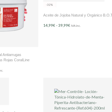
-32%
Aceite de Jojoba Natural y Orgánico B.O.
14,99
€
-
39,99
€
IVA inc.
l Antiarrugas
as Rojas CoralLine
nc.