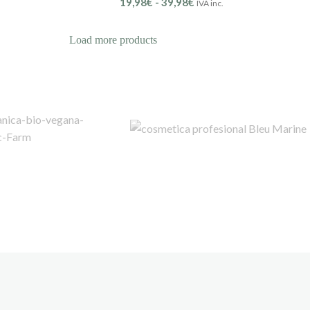
19,98
€
-
39,98
€
IVA inc.
Load more products