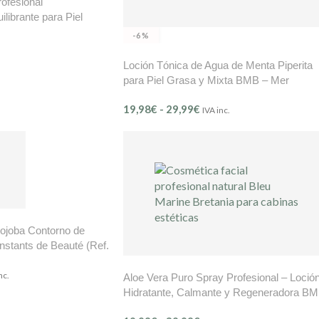
rofesional
librante para Piel
s y Acné bleu & marine
-6%
le KP600
Loción Tónica de Agua de Menta Piperita
para Piel Grasa y Mixta BMB – Mer
Controle Ref. 604
19,98
€
-
29,99
€
IVA inc.
Jojoba Contorno de
Instants de Beauté (Ref.
nc.
Aloe Vera Puro Spray Profesional – Loció
Hidratante, Calmante y Regeneradora B
Mer Délicate (Ref. 203)