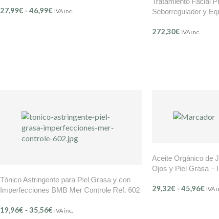
Tratamiento Facial P
27,99
€
-
46,99
€
IVA inc.
Seborregulador y Equi
Grasa, Poros Abierto
272,30
€
Bretania Mer Contro
IVA inc.
Aceite Orgánico de 
Ojos y Piel Grasa – 
309)
Tónico Astringente para Piel Grasa y con
29,32
€
-
45,96
€
IVA i
Imperfecciones BMB Mer Controle Ref. 602
19,96
€
-
35,56
€
IVA inc.