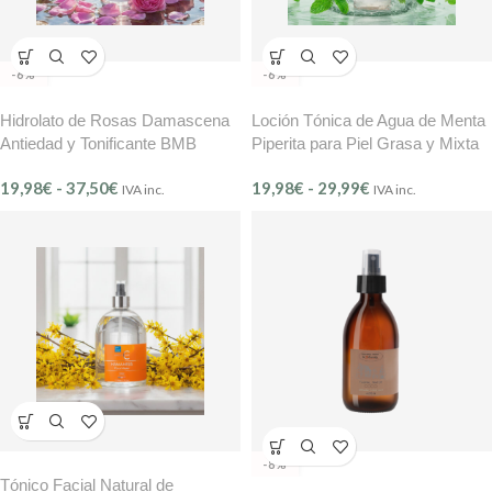
-6%
-6%
Hidrolato de Rosas Damascena
Loción Tónica de Agua de Menta
Antiedad y Tonificante BMB
Piperita para Piel Grasa y Mixta
Essence Marine & Botanique
BMB – Mer Controle Ref. 604
19,98
€
-
37,50
€
19,98
€
-
29,99
€
Ref. 900
IVA inc.
IVA inc.
-8%
Tónico Facial Natural de