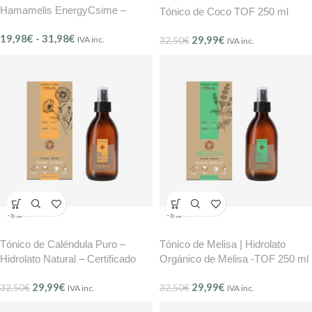
Hamamelis EnergyCsime –
Tónico de Coco TOF 250 ml
Purificante y Calmante (Ref.500)
19,98
€
-
31,98
€
29,99
€
IVA inc.
32,50
€
IVA inc.
-8%
-8%
Tónico de Caléndula Puro –
Tónico de Melisa | Hidrolato
Hidrolato Natural – Certificado
Orgánico de Melisa -TOF 250 ml
COSMOS – 250 ml Tradicity
29,99
€
29,99
€
Organic Farm
32,50
€
32,50
€
IVA inc.
IVA inc.