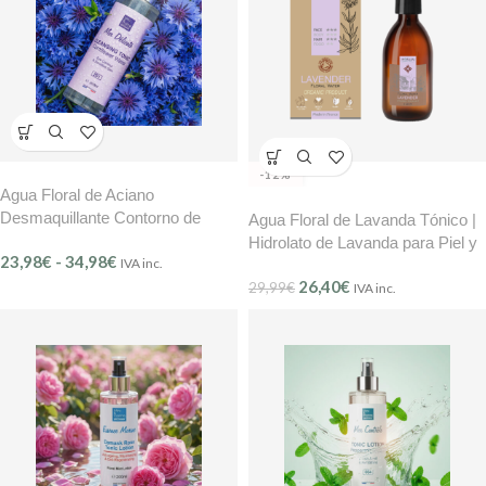
-12%
Agua Floral de Aciano
Desmaquillante Contorno de
Agua Floral de Lavanda Tónico |
Ojos y Piel Sensible BMB Mer
Hidrolato de Lavanda para Piel y
23,98
€
-
34,98
€
Délicate – (Ref.201)
IVA inc.
Cabello TOF 250 ml
26,40
€
29,99
€
IVA inc.