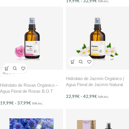
19,99
€
-
32,99
€
IVA inc.
HOT
Hidrolato de Jazmin Orgánico |
Agua Floral de Jazmín Natural
Hidrolato de Rosas Orgánico –
B.O.T
Agua Floral de Rosas B.O.T
22,99
€
-
42,99
€
IVA inc.
19,99
€
-
37,99
€
IVA inc.