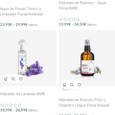
Hidrolato de Romero – Agua
Floral BMB
Agua de Rosas Tónico y
Limpiador Facial Antiedad
Hidrolato BMB
19,99
€
-
34,50
€
23,99
€
-
29,99
€
IVA inc.
IVA inc.
-18%
Hidrolato de Lavanda BMB
Hidrolato de Romero Puro y
Orgánico | Agua Floral Natural
18,99
€
-
26,99
€
IVA inc.
B.O.T