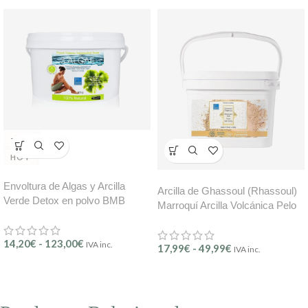
-43%
HOT
Envoltura de Algas y Arcilla
Arcilla de Ghassoul (Rhassoul)
Verde Detox en polvo BMB
Marroquí Arcilla Volcánica Pelo
Cuerpo
14,20
€
-
123,00
€
IVA inc.
17,99
€
-
49,99
€
IVA inc.