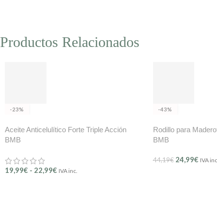
Productos Relacionados
-23%
-43%
Aceite Anticelulítico Forte Triple Acción
Rodillo para Maderot
BMB
BMB
24,99
€
44,19
€
IVA inc
19,99
€
-
22,99
€
IVA inc.