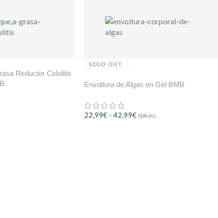
SOLD OUT
asa Reductor Celulitis
MB
Envoltura de Algas en Gel BMB
22,99
€
-
42,99
€
IVA inc.