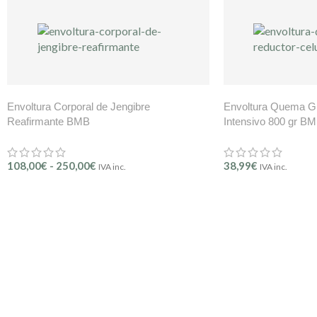
Envoltura Corporal de Jengibre
Envoltura Quema Gr
Reafirmante BMB
Intensivo 800 gr B
108,00
€
-
250,00
€
38,99
€
IVA inc.
IVA inc.