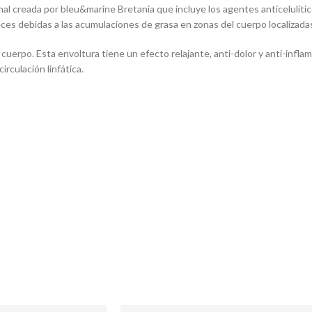
 creada por bleu&marine Bretania que incluye los agentes anticelulíti
eces debidas a las acumulaciones de grasa en zonas del cuerpo localizada
po. Esta envoltura tiene un efecto relajante, anti-dolor y anti-inflamat
irculación linfática.