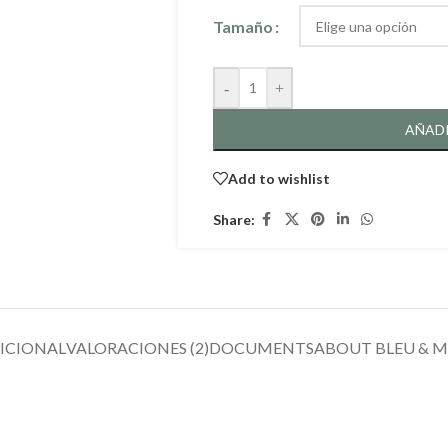
Tamaño
-
+
AÑADI
Add to wishlist
Share:
ICIONAL
VALORACIONES (2)
DOCUMENTS
ABOUT BLEU & M