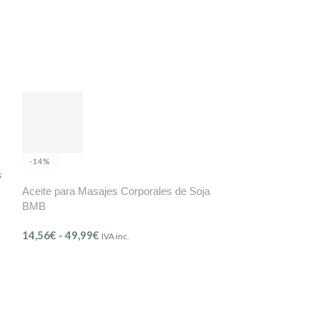
-14%
s
Aceite para Masajes Corporales de Soja
BMB
14,56
€
-
49,99
€
IVA inc.