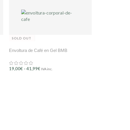
SOLD OUT
Envoltura de Café en Gel BMB
19,00
€
-
41,99
€
IVA inc.
SOLD OUT
Envoltura en Ge
Corporal BMB
24,99
€
-
65,99
€