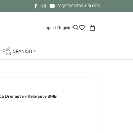
FAQS
EVENTOS & BLOGS
Login / Register
TO
SPANISH
▼
ica Drenante y Relajante BMB