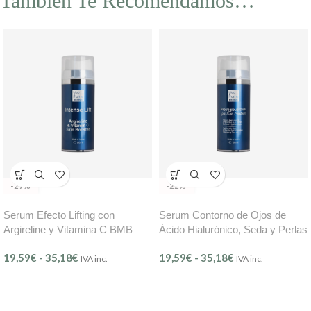
También Te Recomendamos…
-27%
-22%
Serum Efecto Lifting con
Serum Contorno de Ojos de
Argireline y Vitamina C BMB
Ácido Hialurónico, Seda y Perlas
BMB
19,59
€
-
35,18
€
19,59
€
-
35,18
€
IVA inc.
IVA inc.