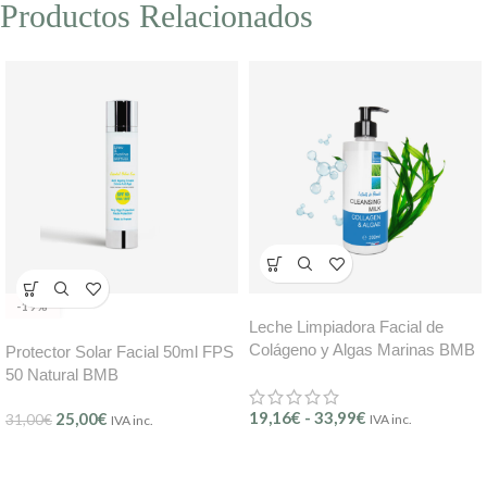
Productos Relacionados
-19%
Leche Limpiadora Facial de
Colágeno y Algas Marinas BMB
Protector Solar Facial 50ml FPS
– – Instants de Beauté (Ref.
50 Natural BMB
301)
19,16
€
-
33,99
€
25,00
€
31,00
€
IVA inc.
IVA inc.