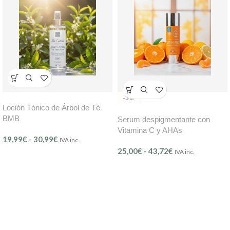
-3%
Loción Tónico de Árbol de Té
BMB
Serum despigmentante con
Vitamina C y AHAs
19,99
€
-
30,99
€
IVA inc.
EnergyCsime (Ref. 506) – BMB
25,00
€
-
43,72
€
IVA inc.