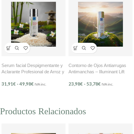
Serum facial Despigmentante y
Contorno de Ojos Antiarrugas
Aclarante Profesional de Arroz y
Antimanchas – Illuminant Lift
Ácido Kójico Reafirmante
(Ref. 403) BMB
31,91
€
-
49,98
€
23,98
€
-
53,78
€
Natural – Illuminant Lift (Ref.
IVA inc.
IVA inc.
406) BMB
Productos Relacionados