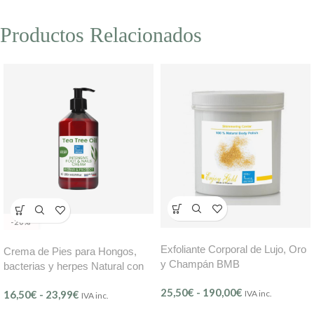
Productos Relacionados
-20%
Exfoliante Corporal de Lujo, Oro
Crema de Pies para Hongos,
y Champán BMB
bacterias y herpes Natural con
Árbol de Té BMB 250 ml
25,50
€
-
190,00
€
16,50
€
-
23,99
€
IVA inc.
IVA inc.